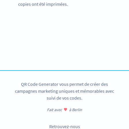
copies ont été imprimées.
Vive le non lucratif !
Nous proposons des offres spéciales aux écoles et aux
institutions.
CONTACTEZ-NOUS
QR Code Generator vous permet de créer des
campagnes marketing uniques et mémorables avec
suivi de vos codes.
Fait avec
à Berlin
Retrouvez-nous