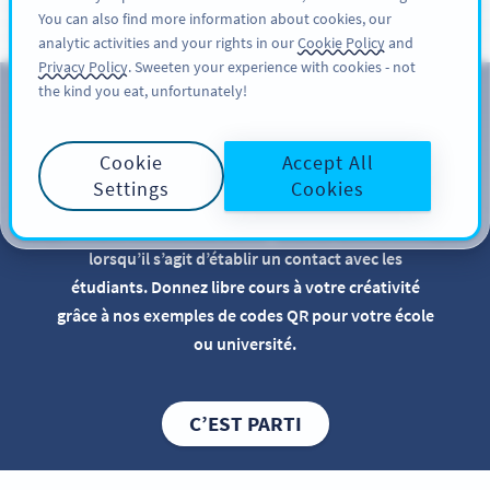
You can also find more information about cookies, our
INSCRIPTION
PRO
analytic activities and your rights in our
Cookie Policy
and
Privacy Policy
. Sweeten your experience with cookies - not
the kind you eat, unfortunately!
Codes QR pour les
institutions éducatives
Cookie
Accept All
Settings
Cookies
L’utilisation de codes QR constitue un atout pour
votre établissement d’enseignement, notamment
lorsqu’il s’agit d’établir un contact avec les
étudiants. Donnez libre cours à votre créativité
grâce à nos exemples de codes QR pour votre école
ou université.
C’EST PARTI