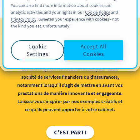
You can also find more information about cookies, our
INSCRIPTION
PRO
analytic activities and your rights in our
Cookie Policy
and
Privacy Policy
. Sweeten your experience with cookies - not
the kind you eat, unfortunately!
Codes QR pour les
courtiers en services
Cookie
Accept All
financiers et en assurances
Settings
Cookies
Les codes QR constituent un atout pour votre
société de services financiers ou d’assurances,
notamment lorsqu’il s’agit de mettre en avant vos
prestations de manière innovante et engageante.
Laissez-vous inspirer par nos exemples créatifs et
ce qu’ils peuvent apporter à votre cabinet.
C’EST PARTI