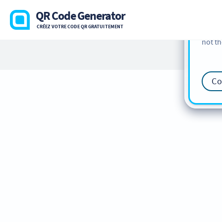
cookie
QR Code Generator
find m
CRÉEZ VOTRE CODE QR GRATUITEMENT
our
Co
not th
Co