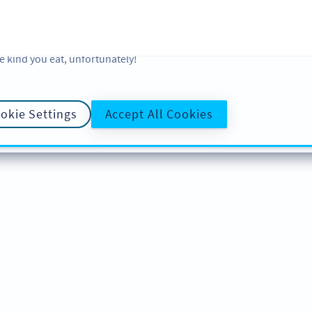
 and analytic preferences and learn more, click on Settings. You ca
ore information about cookies, our analytic activities and your righ
okie Policy
and
Privacy Policy
. Sweeten your experience with cooki
e kind you eat, unfortunately!
okie Settings
Accept All Cookies