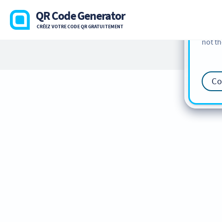
cookie
QR Code Generator
find m
CRÉEZ VOTRE CODE QR GRATUITEMENT
our
Co
not th
Co