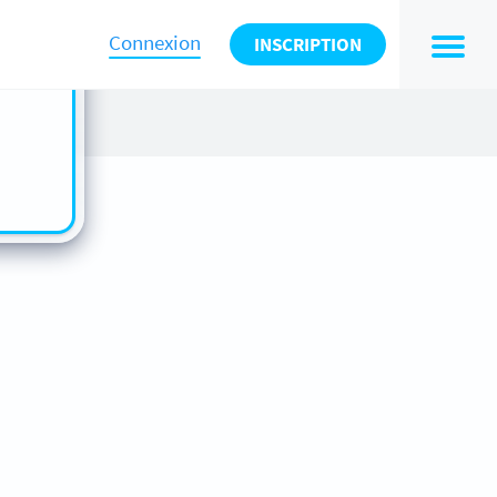
n also
ts in
Connexion
INSCRIPTION
es -