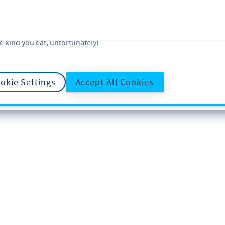
 and analytic preferences and learn more, click on Settings. You ca
ore information about cookies, our analytic activities and your righ
okie Policy
and
Privacy Policy
. Sweeten your experience with cooki
e kind you eat, unfortunately!
okie Settings
Accept All Cookies