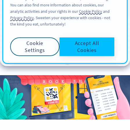
You can also find more information about cookies, our
INSCRIPTION
PRO
analytic activities and your rights in our
Cookie Policy
and
Privacy Policy
. Sweeten your experience with cookies - not
the kind you eat, unfortunately!
Comment créer un
Cookie
Accept All
code QR pour votre
Settings
Cookies
entreprise