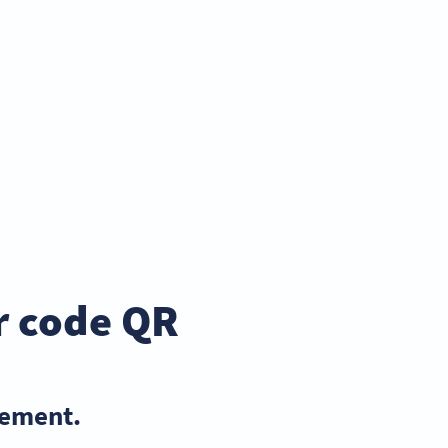
r code QR
nement.