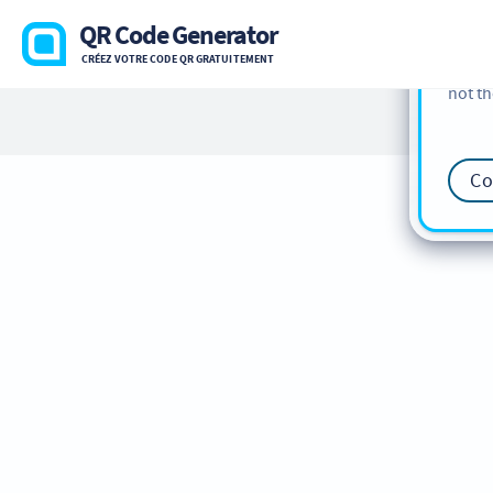
cookie
QR Code Generator
find m
CRÉEZ VOTRE CODE QR GRATUITEMENT
our
Co
not th
Co