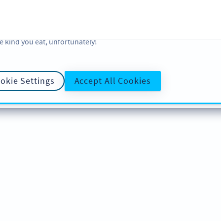
 and analytic preferences and learn more, click on Settings. You ca
ore information about cookies, our analytic activities and your righ
okie Policy
and
Privacy Policy
. Sweeten your experience with cooki
e kind you eat, unfortunately!
okie Settings
Accept All Cookies