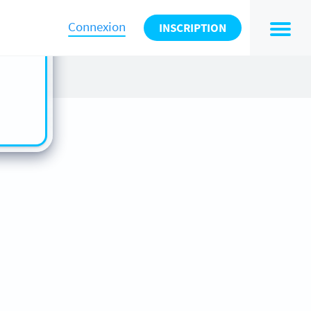
n also
ts in
Connexion
INSCRIPTION
es -