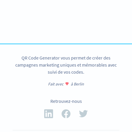
Envie de booster votre marketing par bons
de réduction ?
Créez votre propre code QR Réduction !
CRÉER UN COMPTE
QR Code Generator vous permet de créer des
campagnes marketing uniques et mémorables avec
suivi de vos codes.
Fait avec
à Berlin
Retrouvez-nous