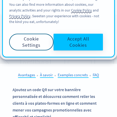
You can also find more information about cookies, our
INSCRIPTION
PRO
analytic activities and your rights in our
Cookie Policy
and
Privacy Policy
. Sweeten your experience with cookies - not
the kind you eat, unfortunately!
Les
codes QR sur
vos
bannières
Cookie
Accept All
Settings
Cookies
SÉLECTIONNEZ D’AUTRES EXEMPLES
Avantages
À savoir
Exemples concrets
FAQ
●
●
●
Ajoutez un code QR sur votre bannière
personnalisée et découvrez comment relier les
clients à vos plates-formes en ligne et comment
mener vos campagnes promotionnelles avec
efficacité et simplicité.